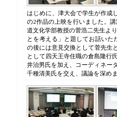
はじめに、津大会で学生が作成
の2作品の上映を行いました。講
道文化学部教授の菅浩二先生よ
とを考える」と題してお話いた
の後には意見交換として菅先生
として四天王寺住職の倉島隆行
井治男氏を加え、コーディネー
千種清美氏を交え、議論を深め